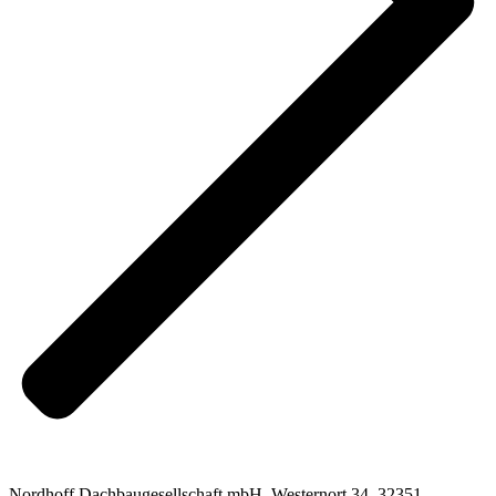
Nordhoff Dachbaugesellschaft mbH, Westernort 34, 32351