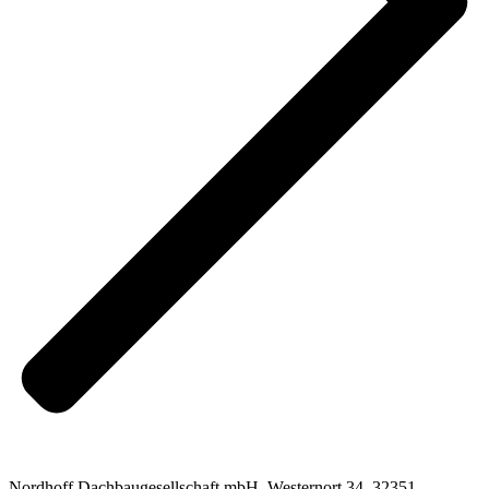
Nordhoff Dachbaugesellschaft mbH, Westernort 34, 32351