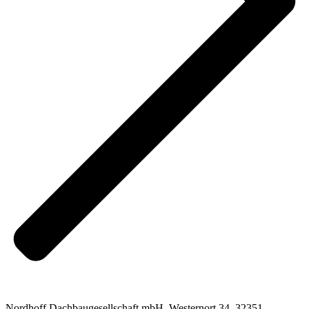
Nordhoff Dachbaugesellschaft mbH, Westernort 34, 32351