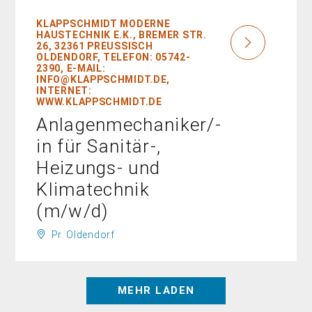
KLAPPSCHMIDT MODERNE
HAUSTECHNIK E.K., BREMER STR.
26, 32361 PREUSSISCH O
LDENDORF, TELEFON: 05742-2
390, E-MAIL: I
NFO@KLAPPSCHMIDT.DE, I
NTERNET: W
WW.KLAPPSCHMIDT.DE
Anlagenmechaniker/-
in für Sanitär-,
Heizungs- und
Klimatechnik
(m/w/d)
Pr. Oldendorf
MEHR LADEN