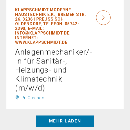
KLAPPSCHMIDT MODERNE
HAUSTECHNIK E.K., BREMER STR.
26, 32361 PREUSSISCH O
LDENDORF, TELEFON: 05742-2
390, E-MAIL: I
NFO@KLAPPSCHMIDT.DE, I
NTERNET: W
WW.KLAPPSCHMIDT.DE
Anlagenmechaniker/-
in für Sanitär-,
Heizungs- und
Klimatechnik
(m/w/d)
Pr. Oldendorf
MEHR LADEN