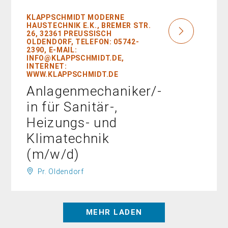
KLAPPSCHMIDT MODERNE
HAUSTECHNIK E.K., BREMER STR.
26, 32361 PREUSSISCH O
LDENDORF, TELEFON: 05742-2
390, E-MAIL: I
NFO@KLAPPSCHMIDT.DE, I
NTERNET: W
WW.KLAPPSCHMIDT.DE
Anlagenmechaniker/-
in für Sanitär-,
Heizungs- und
Klimatechnik
(m/w/d)
Pr. Oldendorf
MEHR LADEN