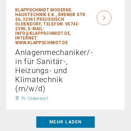
KLAPPSCHMIDT MODERNE
HAUSTECHNIK E.K., BREMER STR.
26, 32361 PREUSSISCH O
LDENDORF, TELEFON: 05742-2
390, E-MAIL: I
NFO@KLAPPSCHMIDT.DE, I
NTERNET: W
WW.KLAPPSCHMIDT.DE
Anlagenmechaniker/-
in für Sanitär-,
Heizungs- und
Klimatechnik
(m/w/d)
Pr. Oldendorf
MEHR LADEN