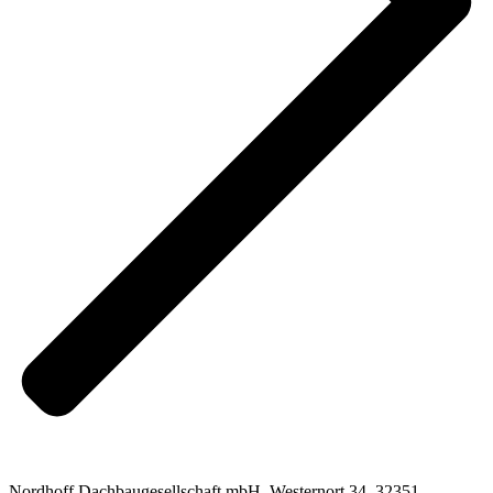
Nordhoff Dachbaugesellschaft mbH, Westernort 34, 32351