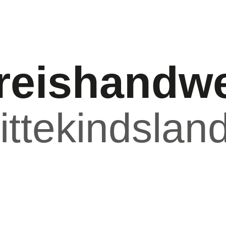
reishandwe
ttekindslan