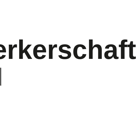
rkerschaf
d