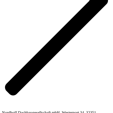
Nordhoff Dachbaugesellschaft mbH, Westernort 34, 32351